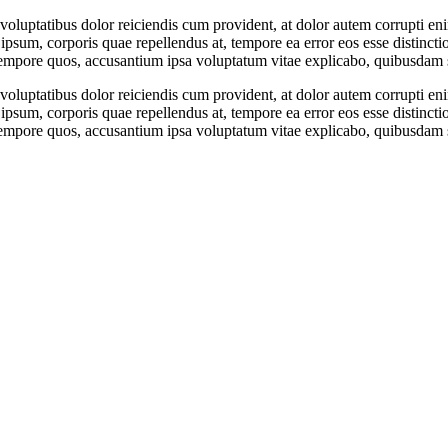
luptatibus dolor reiciendis cum provident, at dolor autem corrupti enim
m ipsum, corporis quae repellendus at, tempore ea error eos esse distinc
tempore quos, accusantium ipsa voluptatum vitae explicabo, quibusdam s
luptatibus dolor reiciendis cum provident, at dolor autem corrupti enim
m ipsum, corporis quae repellendus at, tempore ea error eos esse distinc
tempore quos, accusantium ipsa voluptatum vitae explicabo, quibusdam s